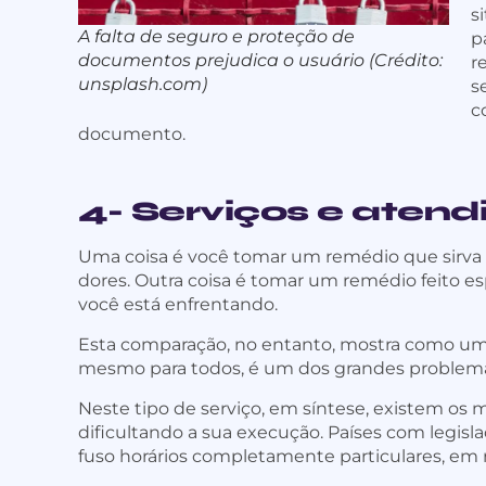
s
A falta de seguro e proteção de
p
documentos prejudica o usuário (Crédito:
r
unsplash.com)
s
c
documento.
4- Serviços e aten
Uma coisa é você tomar um remédio que sirva 
dores. Outra coisa é tomar um remédio feito 
você está enfrentando.
Esta comparação, no entanto, mostra como u
mesmo para todos, é um dos grandes problema
Neste tipo de serviço, em síntese, existem os
dificultando a sua execução. Países com legisla
fuso horários completamente particulares, em 