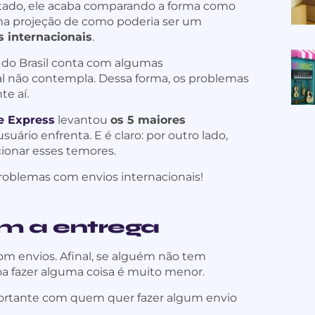
ultado, ele acaba comparando a forma como
 uma projeção de como poderia ser um
s internacionais
.
a do Brasil conta com algumas
nal não contempla. Dessa forma, os problemas
e aí.
e Express
levantou
os 5 maiores
suário enfrenta. E é claro: por outro lado,
onar esses temores.
 problemas com envios internacionais!
m a entrega
com envios. Afinal, se alguém não tem
oa fazer alguma coisa é muito menor.
portante com quem quer fazer algum envio