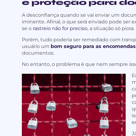
e proteção para d
A desconfiança quando se vai enviar um docu
iminente. Afinal, o que será enviado pode ser e
se o
rastreio não for preciso
, a situação só piora.
Porém, tudo poderia ser remediado com tranqui
usuário um
bom seguro para as encomendas
documentos.
No entanto, o problema é que nem sempre isso
E
m
c
p
c
q
i
e
J