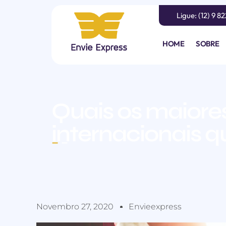
Ligue: (12) 9 8
HOME
SOBRE
Quais os maiore
internacionais q
–
–
Novembro 27, 2020
Envieexpress