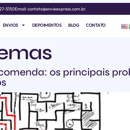
227-5150
Email: contato@envieexpress.com.br
ENVIOS
DEPOIMENTOS
BLOG
CONTATO
lemas
omenda: os principais pro
os