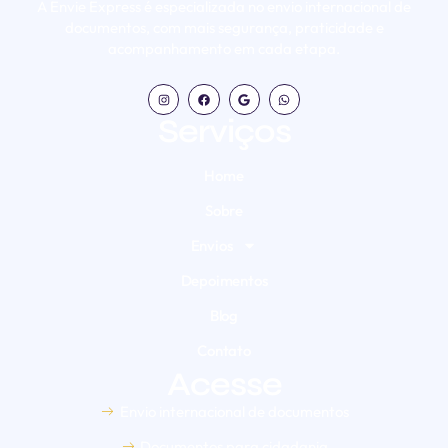
A Envie Express é especializada no envio internacional de
documentos, com mais segurança, praticidade e
acompanhamento em cada etapa.
Serviços
Home
Sobre
Envios
Depoimentos
Blog
Contato
Acesse
Envio internacional de documentos
Documentos para cidadania